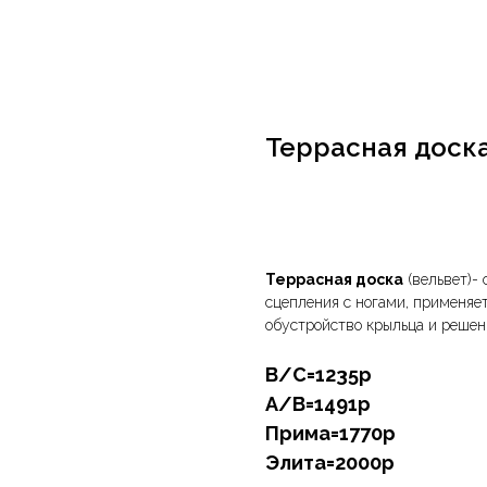
Террасная доска
В корзину
Террасная доска
(вельвет)- 
сцепления с ногами, применяет
обустройство крыльца и решен
В/С=1235р
А/В=1491р
Прима=1770р
Элита=2000р