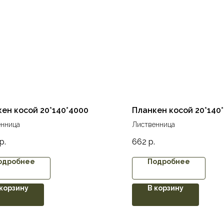
ен косой 20*140*4000
Планкен косой 20*140
енница
Лиственница
р.
662
р.
одробнее
Подробнее
 корзину
В корзину