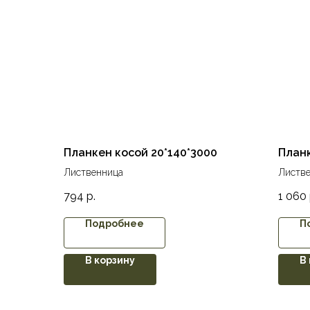
Планкен косой 20*140*3000
Планк
Лиственница
Листв
794
р.
1 060
Подробнее
П
В корзину
В