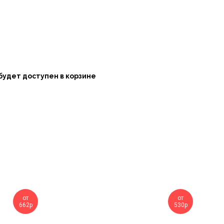
будет доступен в корзине
от
от
662р
530р