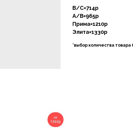
В/С=714р
А/В=965р
Прима=1210р
Элита=1330р
*выбор количества товара 
от
1060р