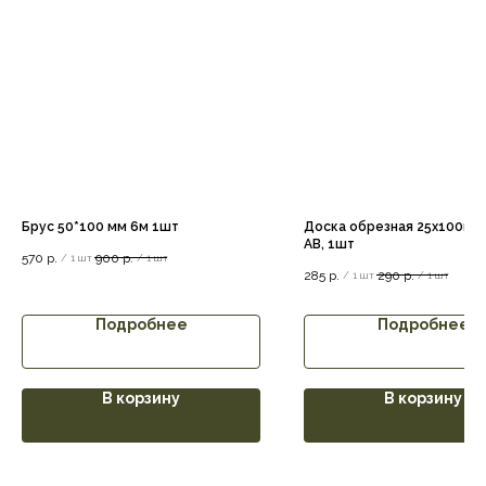
Брус 50*100 мм 6м 1шт
Доска обрезная 25х100мм
АВ, 1шт
570
р.
900
р.
/
1 шт
/
1 шт
285
р.
290
р.
/
1 шт
/
1 шт
Подробнее
Подробнее
В корзину
В корзину